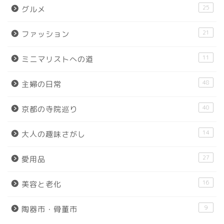
25
グルメ
21
ファッション
11
ミニマリストへの道
48
主婦の日常
40
京都の寺院巡り
14
大人の趣味さがし
27
愛用品
16
美容と老化
9
陶器市・骨董市