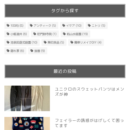
タグから探す
100均
(8)
アンティーク
(5)
イケア
(10)
ニトリ
(5)
小堀遠州
(6)
尼門跡寺院
(1)
枯山水庭園
(19)
池泉回遊式庭園
(10)
無印良品
(5)
簡単リメイクDIY
(4)
隠れ家
(6)
食器
(9)
最近の投稿
ユニクロのスウェットパンツはメン
ズが神
フェイラーの誘惑がはげしくて困っ
てます