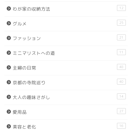
12
わが家の収納方法
25
グルメ
21
ファッション
11
ミニマリストへの道
48
主婦の日常
40
京都の寺院巡り
14
大人の趣味さがし
27
愛用品
16
美容と老化