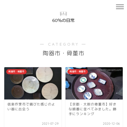
― CATEGORY ―
陶器市・骨董市
陶器市・骨董市
陶器市・骨董市
信楽作家市で錆びた感じのよ
【京都・大阪の骨董市】好き
い器に出会う
な順番に並べてみました。勝
手にランキング
2021-07-29
2020-12-06