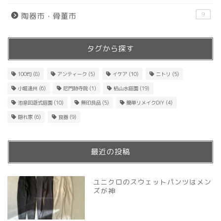
9
陶器市・骨董市
タグから探す
100均
(8)
アンティーク
(5)
イケア
(10)
ニトリ
(5)
小堀遠州
(6)
尼門跡寺院
(1)
枯山水庭園
(19)
池泉回遊式庭園
(10)
無印良品
(5)
簡単リメイクDIY
(4)
隠れ家
(6)
食器
(9)
最近の投稿
ユニクロのスウェットパンツはメン
ズが神