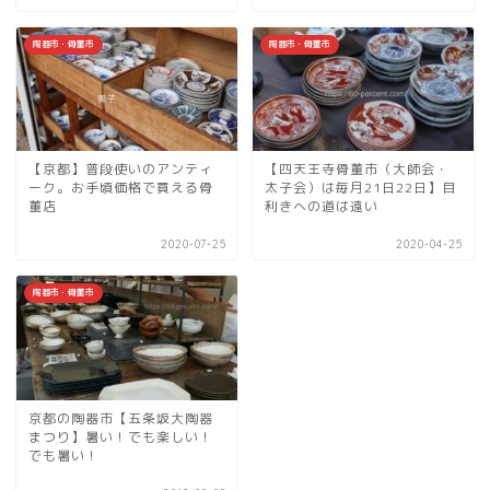
陶器市・骨董市
陶器市・骨董市
【京都】普段使いのアンティ
【四天王寺骨董市（大師会・
ーク。お手頃価格で買える骨
太子会）は毎月21日22日】目
董店
利きへの道は遠い
2020-07-25
2020-04-25
陶器市・骨董市
京都の陶器市【五条坂大陶器
まつり】暑い！でも楽しい！
でも暑い！