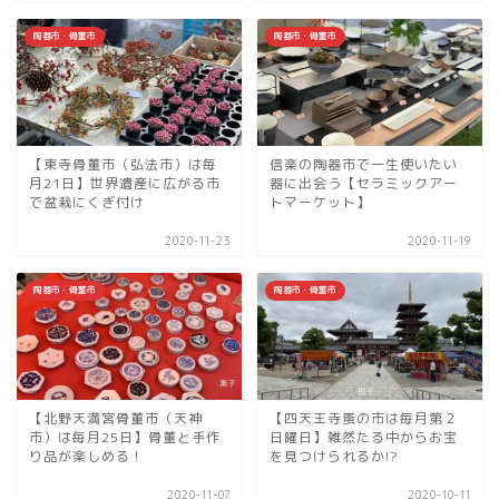
陶器市・骨董市
陶器市・骨董市
【東寺骨董市（弘法市）は毎
信楽の陶器市で一生使いたい
月21日】世界遺産に広がる市
器に出会う【セラミックアー
で盆栽にくぎ付け
トマーケット】
2020-11-23
2020-11-19
陶器市・骨董市
陶器市・骨董市
【北野天満宮骨董市（天神
【四天王寺蚤の市は毎月第２
市）は毎月25日】骨董と手作
日曜日】雑然たる中からお宝
り品が楽しめる！
を見つけられるか!?
2020-11-07
2020-10-11