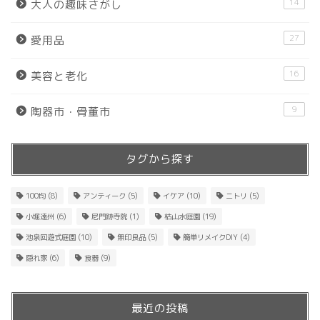
14
大人の趣味さがし
27
愛用品
16
美容と老化
9
陶器市・骨董市
タグから探す
100均
(8)
アンティーク
(5)
イケア
(10)
ニトリ
(5)
小堀遠州
(6)
尼門跡寺院
(1)
枯山水庭園
(19)
池泉回遊式庭園
(10)
無印良品
(5)
簡単リメイクDIY
(4)
隠れ家
(6)
食器
(9)
最近の投稿