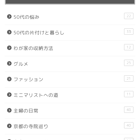
22
50代の悩み
33
50代の片付けと暮らし
12
わが家の収納方法
25
グルメ
21
ファッション
11
ミニマリストへの道
48
主婦の日常
40
京都の寺院巡り