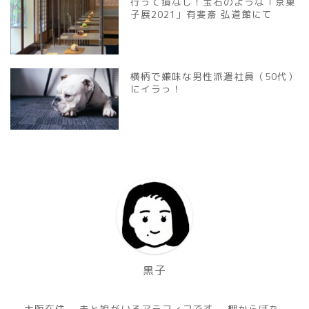
行って損なし！宝石のような「京菓
子展2021」有斐斎 弘道館にて
横柄で嫌味な男性派遣社員（50代）
にイラっ！
黒子
大阪在住。 夫と娘がいるアラフィフです。 棚からぼた