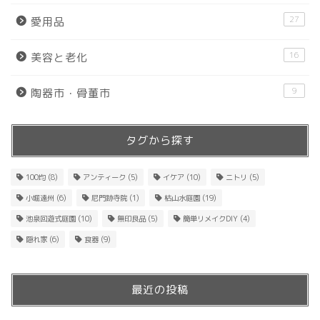
27
愛用品
16
美容と老化
9
陶器市・骨董市
タグから探す
100均
(8)
アンティーク
(5)
イケア
(10)
ニトリ
(5)
小堀遠州
(6)
尼門跡寺院
(1)
枯山水庭園
(19)
池泉回遊式庭園
(10)
無印良品
(5)
簡単リメイクDIY
(4)
隠れ家
(6)
食器
(9)
最近の投稿