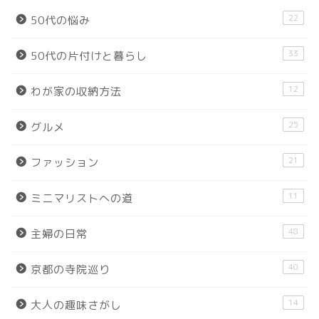
22
50代の悩み
33
50代の片付けと暮らし
12
わが家の収納方法
25
グルメ
21
ファッション
11
ミニマリストへの道
48
主婦の日常
40
京都の寺院巡り
14
大人の趣味さがし