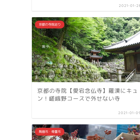
2021-01-2
京都の寺院巡り
京都の寺院【愛宕念仏寺】羅漢にキュ
ン！嵯峨野コースで外せない寺
2021-01-0
陶器市・骨董市