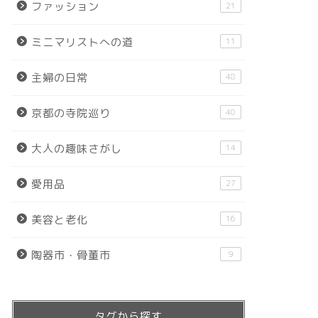
ファッション
21
ミニマリストへの道
11
主婦の日常
48
京都の寺院巡り
40
大人の趣味さがし
14
愛用品
27
美容と老化
16
陶器市・骨董市
9
タグから探す