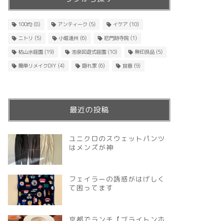
100均
(8)
アンティーク
(5)
イケア
(10)
ニトリ
(5)
小堀遠州
(6)
尼門跡寺院
(1)
枯山水庭園
(19)
池泉回遊式庭園
(10)
無印良品
(5)
簡単リメイクDIY
(4)
隠れ家
(6)
食器
(9)
最近の投稿
ユニクロのスウェットパンツ
はメンズが神
フェイラーの誘惑がはげしく
て困ってます
京都でランチ【ブライトンホ