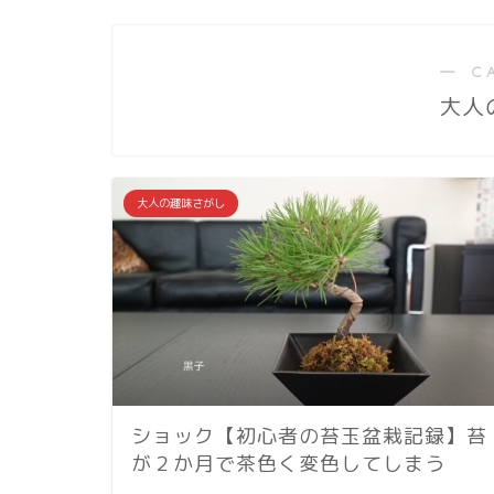
― C
大人
大人の趣味さがし
ショック【初心者の苔玉盆栽記録】苔
が２か月で茶色く変色してしまう