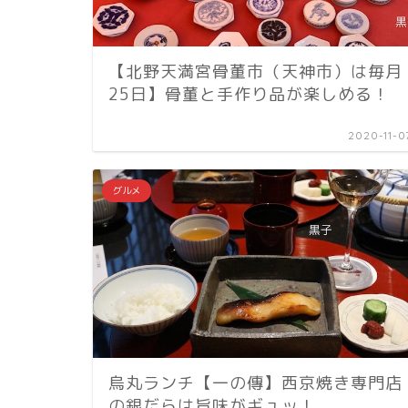
【北野天満宮骨董市（天神市）は毎月
25日】骨董と手作り品が楽しめる！
2020-11-0
グルメ
烏丸ランチ【一の傳】西京焼き専門店
の銀だらは旨味がギュッ！